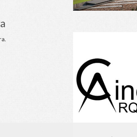
ra
ra.